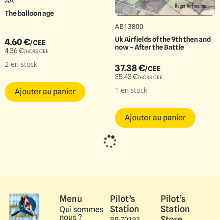
AA
The balloon age
AB13800
Uk Airfields of the 9th then and
4.60
€
/CEE
now – After the Battle
4.36
€
/HORS CEE
2 en stock
37.38
€
/CEE
35.43
€
/HORS CEE
1 en stock
Ajouter au panier
Ajouter au panier