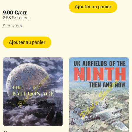
Ajouter au panier
9.00
€
/CEE
8.53
€
/HORS CEE
5 en stock
Ajouter au panier