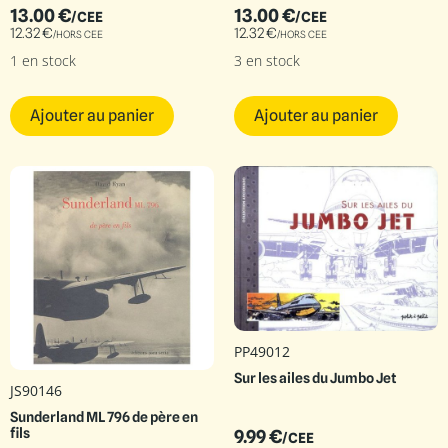
13.00
€
13.00
€
/CEE
/CEE
12.32
€
12.32
€
/HORS CEE
/HORS CEE
1 en stock
3 en stock
Ajouter au panier
Ajouter au panier
PP49012
Sur les ailes du Jumbo Jet
JS90146
Sunderland ML 796 de père en
fils
9.99
€
/CEE