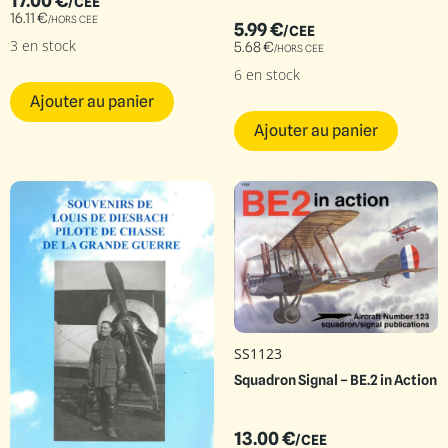
17.00
€
/CEE
16.11
€
/HORS CEE
5.99
€
/CEE
3 en stock
5.68
€
/HORS CEE
6 en stock
Ajouter au panier
Ajouter au panier
SS1123
Squadron Signal – BE.2 in Action
13.00
€
/CEE