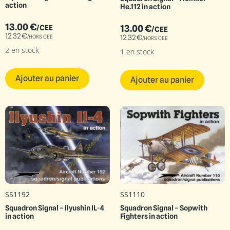
action
He.112 in action
13.00
€
13.00
€
/CEE
/CEE
12.32
€
12.32
€
/HORS CEE
/HORS CEE
2 en stock
1 en stock
Ajouter au panier
Ajouter au panier
SS1192
SS1110
Squadron Signal – Ilyushin IL-4
Squadron Signal – Sopwith
in action
Fighters in action