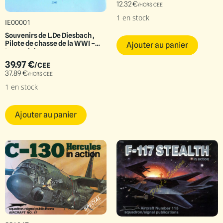
12.32
€
/HORS CEE
1 en stock
IE00001
Souvenirs de L.De Diesbach ,
Pilote de chasse de la WWI –
Ajouter au panier
Intermède
39.97
€
/CEE
37.89
€
/HORS CEE
1 en stock
Ajouter au panier