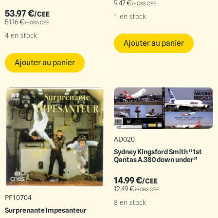
9.47
€
/HORS CEE
53.97
€
/CEE
1 en stock
51.16
€
/HORS CEE
4 en stock
Ajouter au panier
Ajouter au panier
AD020
Sydney Kingsford Smith “1st
Qantas A.380 down under”
14.99
€
/CEE
12.49
€
/HORS CEE
PF10704
8 en stock
Surprenante Impesanteur