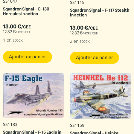
SS1047
SS1115
Squadron Signal – C-130
Squadron Signal – F-117 Stealth
Hercules in action
in action
13.00
€
13.00
€
/CEE
/CEE
12.32
€
/HORS CEE
12.32
€
/HORS CEE
1 en stock
2 en stock
Ajouter au panier
Ajouter au panier
SS1183
SS1159
Squadron Signal – F-15 Eagle in
Squadron Signal – Heinkel