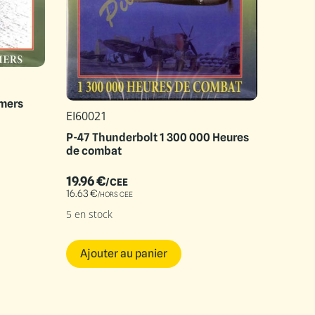
 mers
EI60021
P-47 Thunderbolt 1 300 000 Heures
de combat
19.96
€
/CEE
16.63
€
/HORS CEE
5 en stock
Ajouter au panier