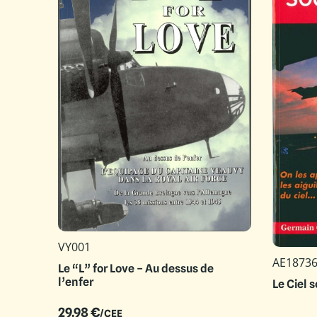
VY001
AE1873
Le “L” for Love – Au dessus de
l’enfer
Le Ciel 
29.98
€
/CEE