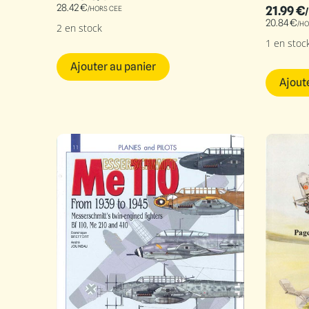
28.42
€
21.99
€
/HORS CEE
20.84
€
/HO
2 en stock
1 en stoc
Ajouter au panier
Ajout