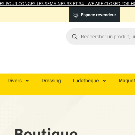
 POUR CONGES LES SEMAINES 33 ET 34 - WE ARE CLOSED FOR HO
Espace revendeur
Divers
Dressing
Ludothèque
Maquet
Boutique