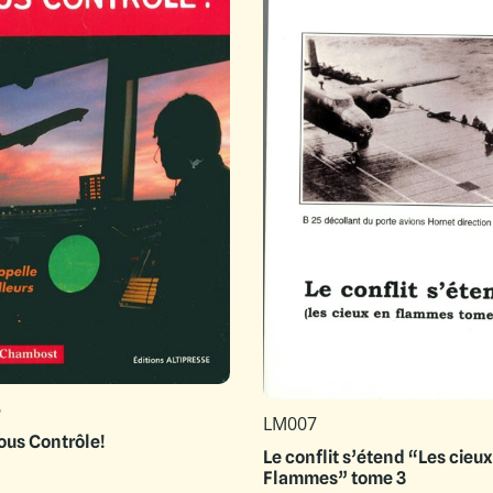
6
LM007
sous Contrôle!
Le conflit s’étend “Les cieu
Flammes” tome 3