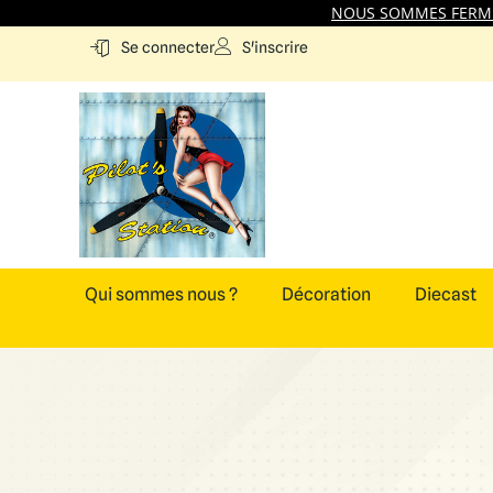
NOUS SOMMES FERMES
S'inscrire
Se connecter
Qui sommes nous ?
Décoration
Diecast