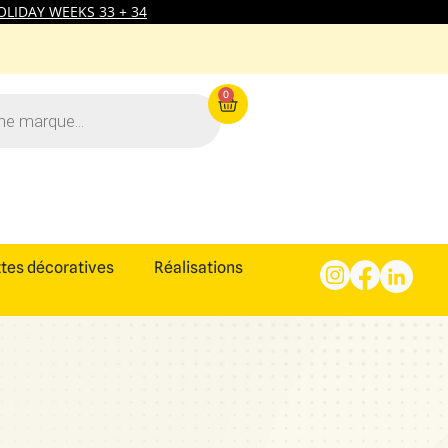
LIDAY WEEKS 33 + 34
0
tes décoratives
Réalisations