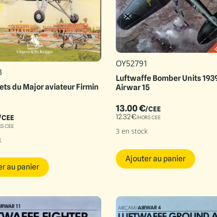
OY52791
3
Luftwaffe Bomber Units 1939
ets du Major aviateur Firmin
Airwar 15
13.00
€
/CEE
12.32
€
/CEE
/HORS CEE
RS CEE
3 en stock
k
Ajouter au panier
er au panier