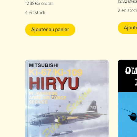
12.32
€
/HO
12.32
€
/HORS CEE
2 en stoc
4 en stock
Ajout
Ajouter au panier