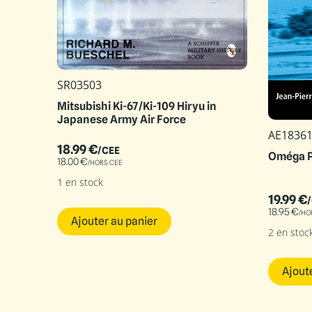
SR03503
Mitsubishi Ki-67/Ki-109 Hiryu in
Japanese Army Air Force
AE1836
18.99
€
/CEE
Oméga Po
18.00
€
/HORS CEE
1 en stock
19.99
€
18.95
€
/HO
Ajouter au panier
2 en stoc
Ajout