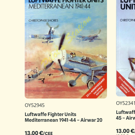
OY5234
OY52945
Luftwaff
Luftwaffe Fighter Units
45 – Air
Mediterranean 1941-44 – Airwar 20
13.00
€
13.00
€
/CEE