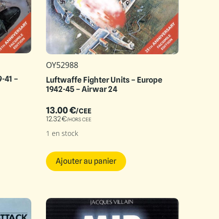
OY52988
-41 –
Luftwaffe Fighter Units – Europe
1942-45 – Airwar 24
13.00
€
/CEE
12.32
€
/HORS CEE
1 en stock
Ajouter au panier