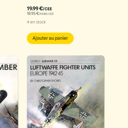
19.99
€
/CEE
18.95
€
/HORS CEE
4 en stock
Ajouter au panier