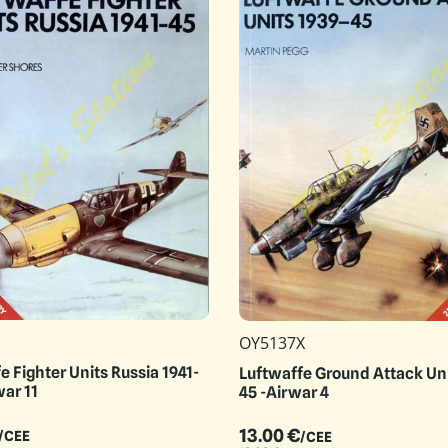
1
OY5137X
e Fighter Units Russia 1941-
Luftwaffe Ground Attack Uni
war 11
45 -Airwar 4
13.00
€
/CEE
/CEE