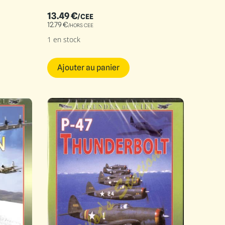
13.49
€
/CEE
12.79
€
/HORS CEE
1 en stock
Ajouter au panier