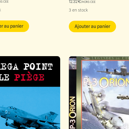
12.32
€
RS CEE
/HORS CEE
k
3 en stock
er au panier
Ajouter au panier