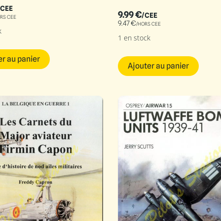
/CEE
9.99
€
/CEE
RS CEE
9.47
€
/HORS CEE
k
1 en stock
er au panier
Ajouter au panier