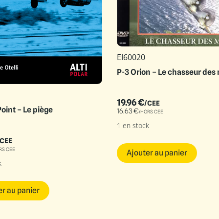
EI60020
P-3 Orion – Le chasseur des
1
19.96
€
/CEE
int – Le piège
16.63
€
/HORS CEE
1 en stock
/CEE
RS CEE
Ajouter au panier
k
er au panier