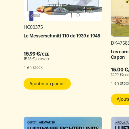
HC00375
Le Messerschmitt 110 de 1939 à 1945
DK4768
Les carn
15.99
€
/CEE
Capon
15.16
€
/HORS CEE
1 en stock
15.00
€
14.22
€
/HO
1 en stoc
Ajouter au panier
Ajout