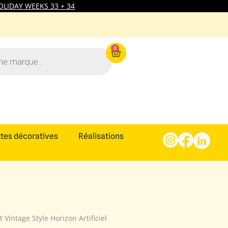
LIDAY WEEKS 33 + 34
0
tes décoratives
Réalisations
 Vintage Style Horizon Artificiel