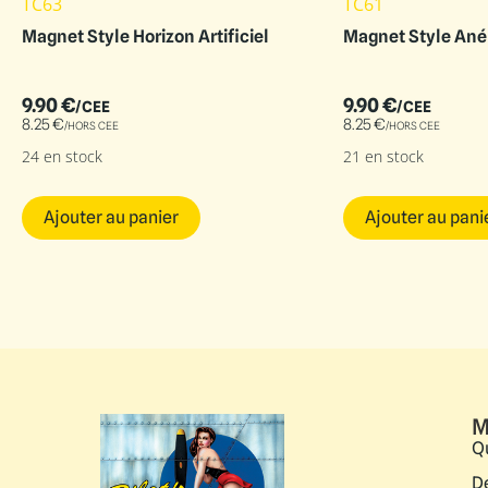
TC63
TC61
Magnet Style Horizon Artificiel
Magnet Style An
9.90
€
9.90
€
/CEE
/CEE
8.25
€
8.25
€
/HORS CEE
/HORS CEE
24 en stock
21 en stock
Ajouter au panier
Ajouter au pani
M
Q
D