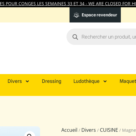
 POUR CONGES LES SEMAINES 33 ET 34 - WE ARE CLOSED FOR HO
Espace revendeur
Divers
Dressing
Ludothèque
Maquet
Accueil
Divers
CUISINE
/
/
/ Magnet