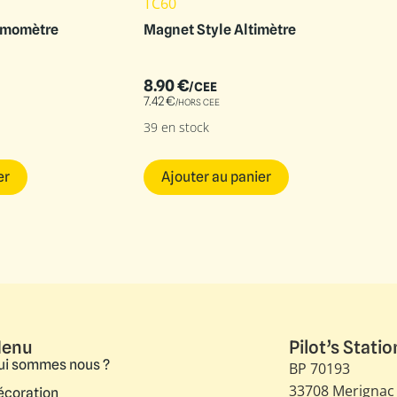
TC60
émomètre
Magnet Style Altimètre
8.90
€
/CEE
7.42
€
/HORS CEE
39 en stock
er
Ajouter au panier
enu
Pilot’s Statio
ui sommes nous ?
BP 70193
33708 Merignac
écoration