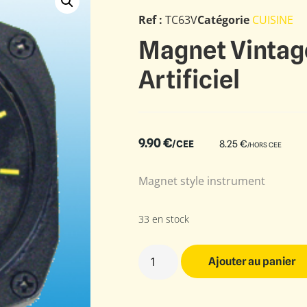
Ref :
TC63V
Catégorie
CUISINE
Magnet Vintage
Artificiel
9.90
€
/CEE
8.25
€
/HORS CEE
Magnet style instrument
33 en stock
Ajouter au panier