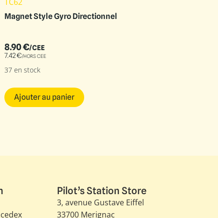
TC62
Magnet Style Gyro Directionnel
8.90
€
/CEE
7.42
€
/HORS CEE
37 en stock
Ajouter au panier
n
Pilot’s Station Store
3, avenue Gustave Eiffel​
 cedex
33700 Merignac