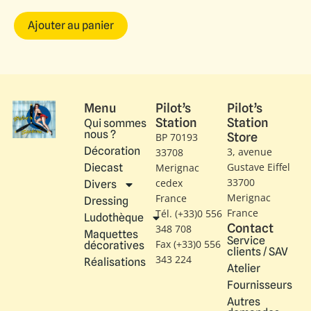
Ajouter au panier
Menu
Pilot’s
Pilot’s
Station
Station
Qui sommes
nous ?
Store
BP 70193
Décoration
3, avenue
33708
Gustave Eiffel​
Diecast
Merignac
33700
cedex
Divers
Merignac
France
Dressing
France
Tél. (+33)0 556
Ludothèque
Contact
348 708
Maquettes
Service
Fax (+33)0 556
décoratives
clients / SAV
343 224
Réalisations
Atelier
Fournisseurs
Autres