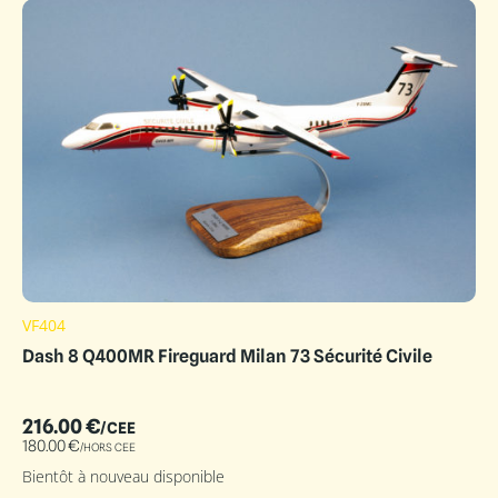
VF404
Dash 8 Q400MR Fireguard Milan 73 Sécurité Civile
216.00
€
/CEE
180.00
€
/HORS CEE
Bientôt à nouveau disponible