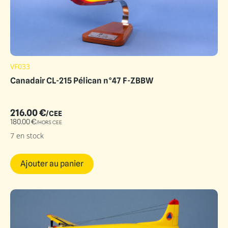
VF033
Canadair CL-215 Pélican n°47 F-ZBBW
216.00
€
/CEE
180.00
€
/HORS CEE
7 en stock
Ajouter au panier