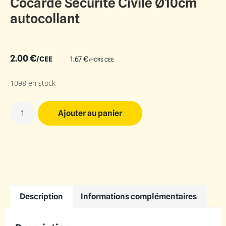
Cocarde Sécurité Civile Ø10cm
autocollant
2.00
€
/CEE
1.67
€
/HORS CEE
1098 en stock
Ajouter au panier
Description
Informations complémentaires