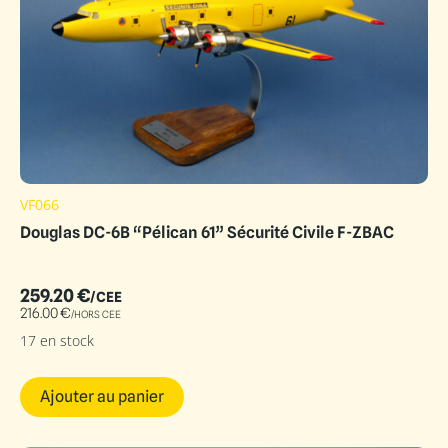
VF066
Douglas DC-6B “Pélican 61” Sécurité Civile F-ZBAC
259.20
€
/CEE
216.00
€
/HORS CEE
17 en stock
Ajouter au panier