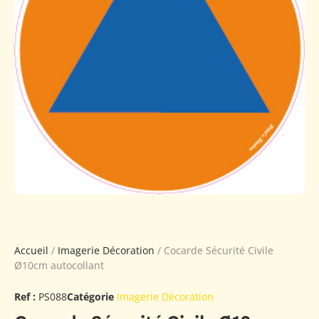
Accueil
/
Imagerie Décoration
/ Cocarde Sécurité Civile
Ø10cm autocollant
Ref :
PS088
Catégorie
Imagerie Décoration